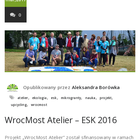
0
Opublikowany przez
Aleksandra Borówka
,
,
,
,
,
,
atelier
ekologia
esk
mikrogranty
nauka
projekt
,
upcycling
wrocmost
WrocMost Atelier – ESK 2016
Projekt „WrocMost Atelier” został sfinansowany w ramach