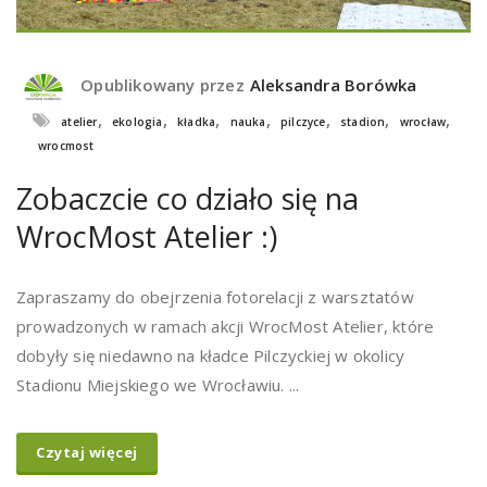
Opublikowany przez
Aleksandra Borówka
,
,
,
,
,
,
,
atelier
ekologia
kładka
nauka
pilczyce
stadion
wrocław
wrocmost
Zobaczcie co działo się na
WrocMost Atelier :)
Zapraszamy do obejrzenia fotorelacji z warsztatów
prowadzonych w ramach akcji WrocMost Atelier, które
dobyły się niedawno na kładce Pilczyckiej w okolicy
Stadionu Miejskiego we Wrocławiu. ...
Czytaj więcej