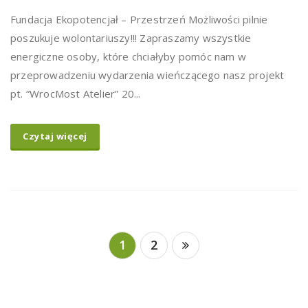
Fundacja Ekopotencjał – Przestrzeń Możliwości pilnie
poszukuje wolontariuszy!!! Zapraszamy wszystkie
energiczne osoby, które chciałyby pomóc nam w
przeprowadzeniu wydarzenia wieńczącego nasz projekt
pt. “WrocMost Atelier” 20...
Czytaj więcej
1
2
Nawigacja
po
wpisach