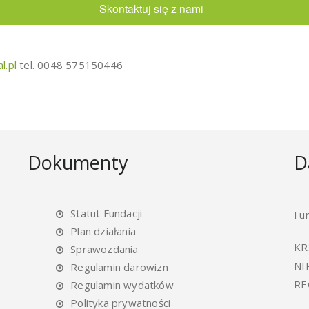
Skontaktuj się z nami
l.pl
tel. 0048 575150446
Dokumenty
D
Statut Fundacji
Fu
Plan działania
KR
Sprawozdania
NI
Regulamin darowizn
RE
Regulamin wydatków
Polityka prywatności