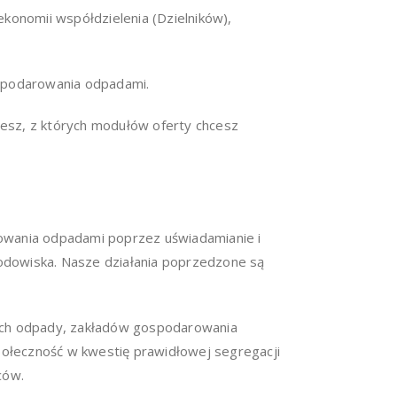
konomii współdzielenia (Dzielników),
ospodarowania odpadami.
jesz, z których modułów oferty chcesz
owania odpadami poprzez uświadamianie i
odowiska. Nasze działania poprzedzone są
cych odpady, zakładów gospodarowania
ołeczność w kwestię prawidłowej segregacji
ńców.