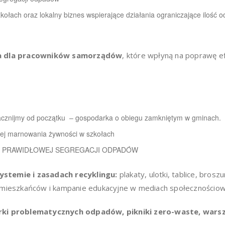
zkołach oraz lokalny biznes wspierające działania ograniczające iloś
nia dla pracowników samorządów
, które wpłyną na poprawę e
jmy od początku – gospodarka o obiegu zamkniętym w gminach.
j marnowania żywności w szkołach
O PRAWIDŁOWEJ SEGREGACJI ODPADÓW
ystemie i zasadach recyklingu:
plakaty, ulotki, tablice, bros
a mieszkańców i kampanie edukacyjne w mediach społecznościo
órki problematycznych odpadów, pikniki zero-waste, wars