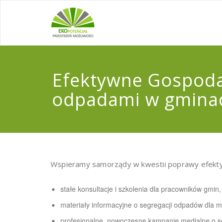
Efektywne Gospod
odpadami w gmina
Wspieramy samorządy w kwestii poprawy efekt
stałe konsultacje i szkolenia dla pracowników gmin
materiały informacyjne o segregacji odpadów dla 
profesjonalne, nowoczesne kampanie medialne o 