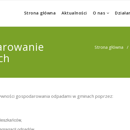
Strona główna
Aktualności
O nas
Działa
arowanie
Strona główna
ch
ywności gospodarowania odpadami w gminach poprzez:
,
mieszkańców,
segregacji odpadów