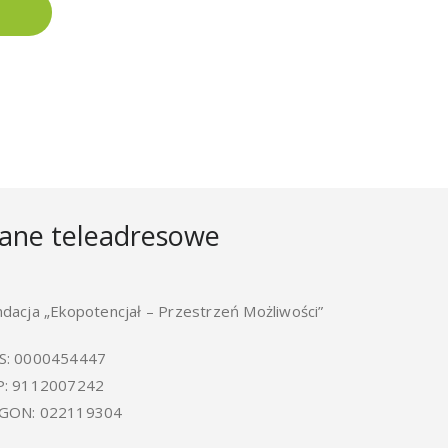
ane teleadresowe
ndacja „Ekopotencjał – Przestrzeń Możliwości”
S: 0000454447
P: 9112007242
GON: 022119304