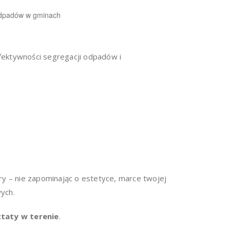
ć odpadów w gminach
fektywności segregacji odpadów i
zury – nie zapominając o estetyce, marce twojej
wych.
ztaty w terenie
.