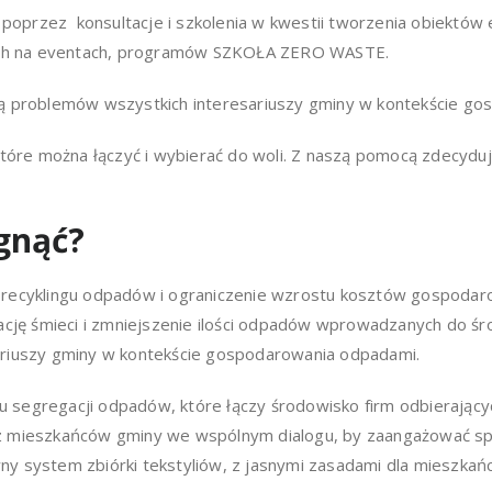
przez konsultacje i szkolenia w kwestii tworzenia obiektów e
ch na eventach, programów SZKOŁA ZERO WASTE.
zą problemów wszystkich interesariuszy gminy w kontekście g
które można łączyć i wybierać do woli. Z naszą pomocą zdecydu
gnąć?
 recyklingu odpadów i ograniczenie wzrostu kosztów gospodar
ę śmieci i zmniejszenie ilości odpadów wprowadzanych do śr
ariuszy gminy w kontekście gospodarowania odpadami.
 segregacji odpadów, które łączy środowisko firm odbierają
z mieszkańców gminy we wspólnym dialogu, by zaangażować sp
y system zbiórki tekstyliów, z jasnymi zasadami dla mieszka