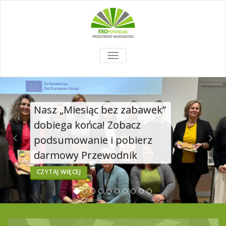
TOGGLE
NAVIGATION
Nasz „Miesiąc bez zabawek”
dobiega końca! Zobacz
podsumowanie i pobierz
darmowy Przewodnik
CZYTAJ WIĘCEJ