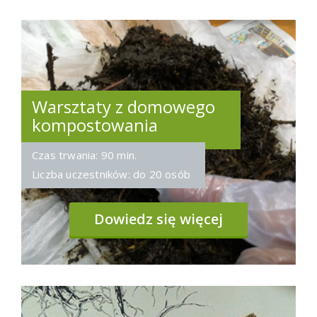
Warsztaty z domowego
kompostowania
Czas trwania: 90 min.
Liczba uczestników: do 20 osób
Dowiedz się więcej