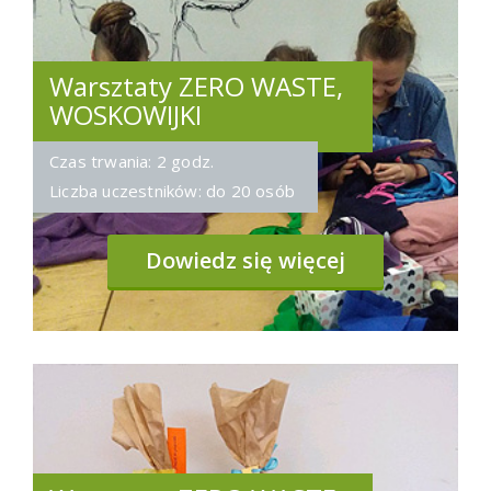
Warsztaty ZERO WASTE,
WOSKOWIJKI
Czas trwania: 2 godz.
Liczba uczestników: do 20 osób
Dowiedz się więcej