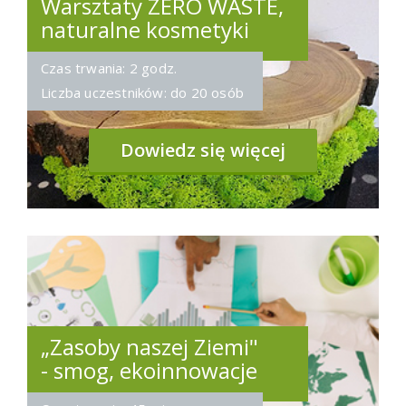
Warsztaty ZERO WASTE,
naturalne kosmetyki
Czas trwania: 2 godz.
Liczba uczestników: do 20 osób
Dowiedz się więcej
„Zasoby naszej Ziemi"
- smog, ekoinnowacje