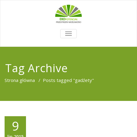
TOGGLE
NAVIGATION
Tag Archive
Strona główna
/
Posts tagged "gadźety"
9
lip,2015