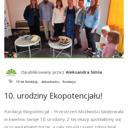
Opublikowany przez
Aleksandra Simla
,
,
10 lat fundacji
aktualności
fundacja
10. urodziny Ekopotencjału!
Fundacja Ekopotencjał – Przestrzeń Możliwości świętowała
w kwietniu swoje 10. urodziny. Z tej okazji spotkaliśmy się
przy wegańskim torcie, a cały zespół razem zdmuchnął