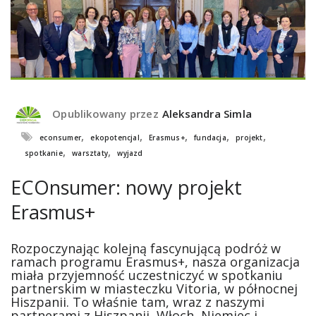
Opublikowany przez
Aleksandra Simla
,
,
,
,
,
econsumer
ekopotencjal
Erasmus+
fundacja
projekt
,
,
spotkanie
warsztaty
wyjazd
ECOnsumer: nowy projekt
Erasmus+
Rozpoczynając kolejną fascynującą podróż w
ramach programu Erasmus+, nasza organizacja
miała przyjemność uczestniczyć w spotkaniu
partnerskim w miasteczku Vitoria, w północnej
Hiszpanii. To właśnie tam, wraz z naszymi
partnerami z Hiszpanii, Włoch, Niemiec i