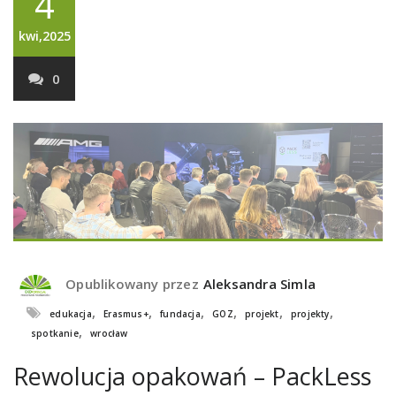
4
kwi,2025
0
Opublikowany przez
Aleksandra Simla
,
,
,
,
,
,
edukacja
Erasmus+
fundacja
GOZ
projekt
projekty
,
spotkanie
wrocław
Rewolucja opakowań – PackLess