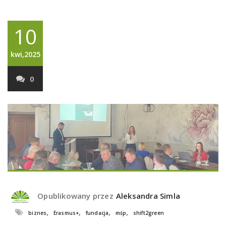
10
kwi,2025
0
Opublikowany przez
Aleksandra Simla
,
,
,
,
biznes
Erasmus+
fundacja
mśp
shift2green