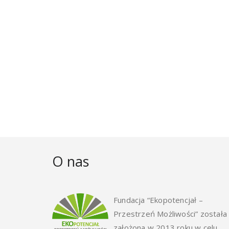
O nas
Fundacja “Ekopotencjał –
Przestrzeń Możliwości” została
założona w 2013 roku w celu