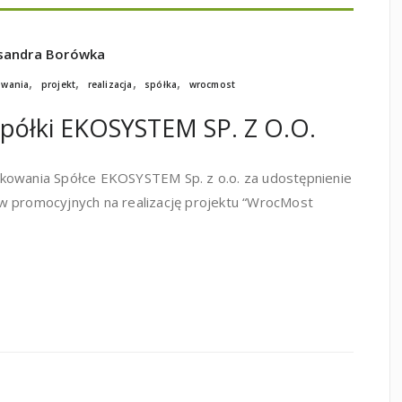
sandra Borówka
,
,
,
,
owania
projekt
realizacja
spółka
wrocmost
Spółki EKOSYSTEM SP. Z O.O.
kowania Spółce EKOSYSTEM Sp. z o.o. za udostępnienie
w promocyjnych na realizację projektu “WrocMost