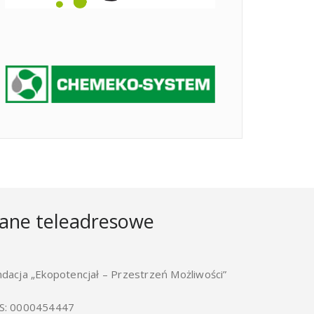
ane teleadresowe
ndacja „Ekopotencjał – Przestrzeń Możliwości”
S: 0000454447