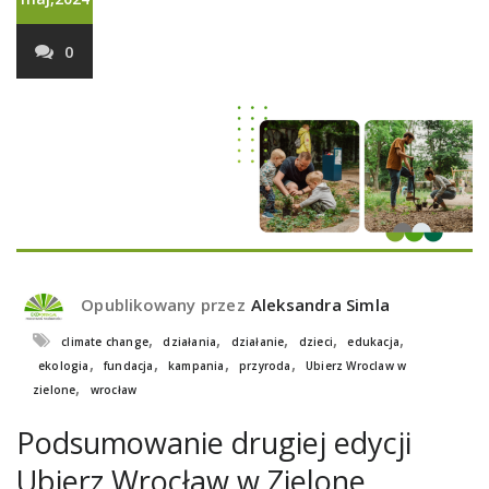
0
Opublikowany przez
Aleksandra Simla
,
,
,
,
,
climate change
działania
działanie
dzieci
edukacja
,
,
,
,
ekologia
fundacja
kampania
przyroda
Ubierz Wroclaw w
,
zielone
wrocław
Podsumowanie drugiej edycji
Ubierz Wrocław w Zielone