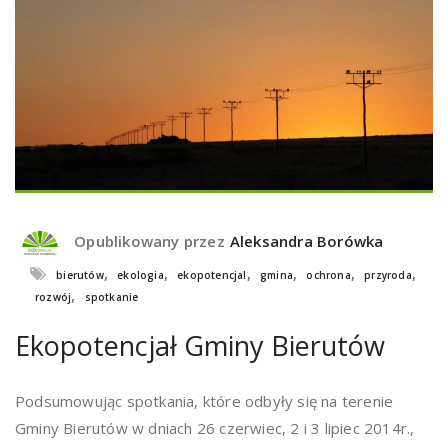
Opublikowany przez
Aleksandra Borówka
,
,
,
,
,
,
bierutów
ekologia
ekopotencjal
gmina
ochrona
przyroda
,
rozwój
spotkanie
Ekopotencjał Gminy Bierutów
Podsumowując spotkania, które odbyły się na terenie
Gminy Bierutów w dniach 26 czerwiec, 2 i 3 lipiec 2014r.,