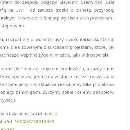
Potem do zespołu dołączył Sławomir Czerwiński. Cała
afię na UWr i od zawsze troska o planetę, przyrodę,
uralnym. Utworzenie fundacji wynikało z ich przekonań i
 następstwem.
 rozrósł się o wolontariuszy i wolontariuszki. Dzisiaj
oma zrealizowanymi z sukcesem projektami, które, jak
ać nasze wspólne życie w mieście, jak i w środowisku.
otencjału” otaczającego nas środowiska, a każdy z nas
jatywę społeczną jesteśmy w stanie znaleźć rozwiązanie
atrzymujemy się; aktualnie realizujemy kilka projektów
obiegu zamkniętym. Życzymy sobie i całemu zespołowi
tywacji!
h działań na social media:
e.php?id=100064778013939
encjal/