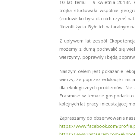
10 lat temu – 9 kwietnia 2013r. 
trójka studiowała wspólnie geogr
środowisko była dla nich czymś nat
filozofii życia. Było ich naturalnym
Z upływem lat zespół Ekopotencjału
możemy z dumą pochwalić się wiel
wierzymy, poprawiły i będą poprawi
Naszym celem jest pokazanie “ekop
wierzy, że poprzez edukację i inic
dla ekologicznych problemów. Nie z
Erasmus+ w temacie gospodarki o 
kolejnych lat pracy i nieustającej mo
Zapraszamy do obserwowania naszyc
https://www.facebook.com/profil
https://www.instagram.com/ekopot