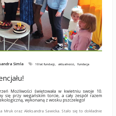
sandra Simla
,
,
10 lat fundacji
aktualności
fundacja
encjału!
trzeń Możliwości świętowała w kwietniu swoje 10.
śmy się przy wegańskim torcie, a cały zespół razem
 ekologiczną, wykonaną z wosku pszczelego!
ta Mruk oraz Aleksandra Sawicka. Stało się to dokładnie