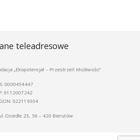
ane teleadresowe
ndacja „Ekopotencjał – Przestrzeń Możliwości”
S: 0000454447
P: 9112007242
GON: 022119304
ul. Osiedle 23, 56 – 420 Bierutów