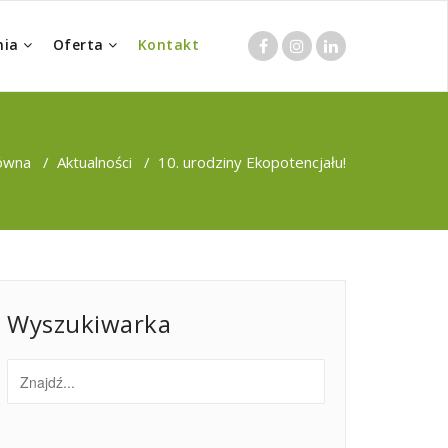
nia
Oferta
Kontakt
łówna
/
Aktualności
/
10. urodziny Ekopotencjału!
Wyszukiwarka