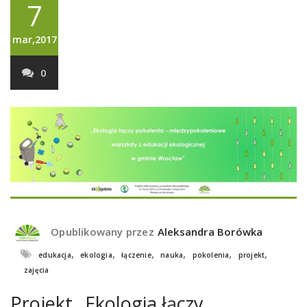
7
mar,2017
0
Opublikowany przez
Aleksandra Borówka
,
,
,
,
,
,
edukacja
ekologia
łączenie
nauka
pokolenia
projekt
zajęcia
Projekt „Ekologia łączy