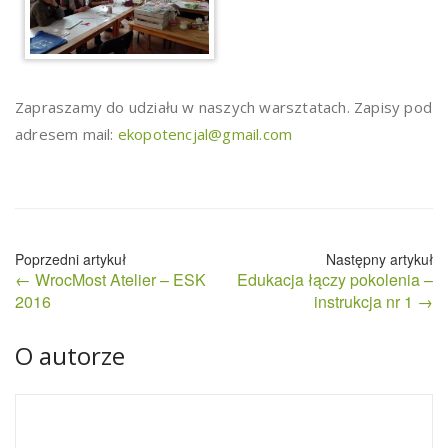
Zapraszamy do udziału w naszych warsztatach. Zapisy pod
adresem mail:
ekopotencjal@gmail.com
Nawigacja
← WrocMost Atelier – ESK
Edukacja łączy pokolenia –
wpisu
2016
instrukcja nr 1 →
O autorze