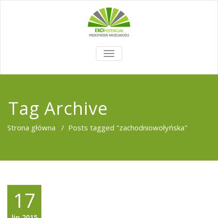
TOGGLE
NAVIGATION
Tag Archive
Strona główna
/
Posts tagged "zachodniowołyńska"
17
lip,2015