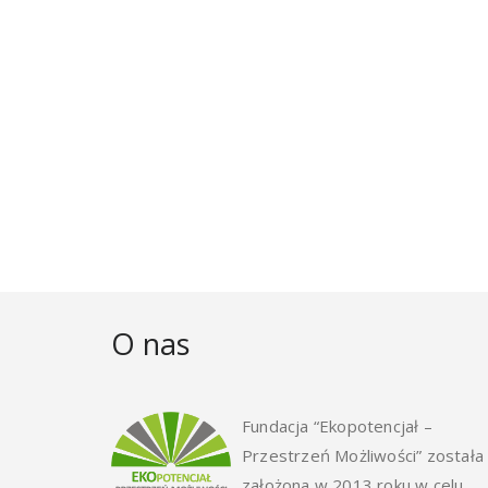
O nas
Fundacja “Ekopotencjał –
Przestrzeń Możliwości” została
założona w 2013 roku w celu