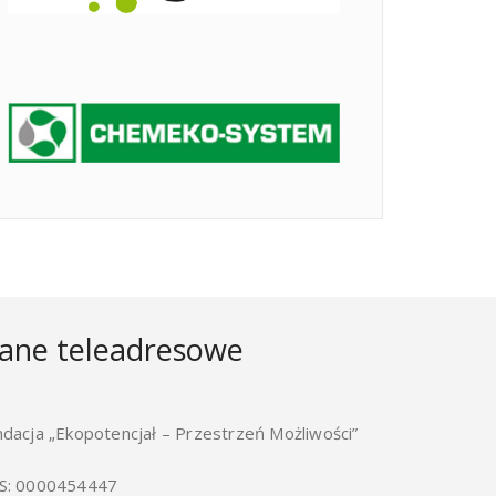
ane teleadresowe
ndacja „Ekopotencjał – Przestrzeń Możliwości”
S: 0000454447