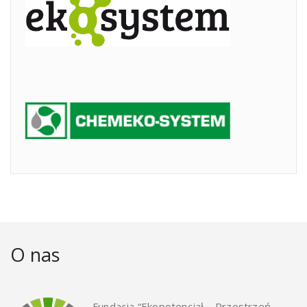
O nas
Fundacja “Ekopotencjał – Przestrzeń