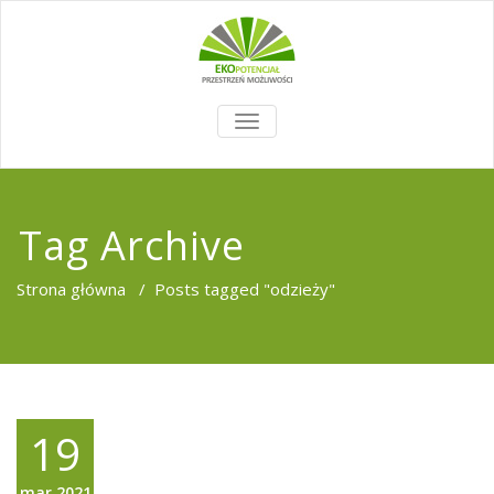
TOGGLE
NAVIGATION
Tag Archive
Strona główna
/
Posts tagged "odzieży"
19
mar,2021