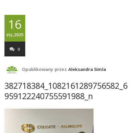
16
sty,2025
0
Opublikowany przez
Aleksandra Simla
382718384_1082161289756582_6
959122240755591988_n