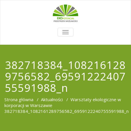
TOGGLE
NAVIGATION
382718384_108216128
9756582_69591222407
55591988_n
Strona główna
/
Aktualności
/
Warsztaty ekologiczne w
korporacji w Warszawie
382718384_1082161289756582_6959122240755591988_n