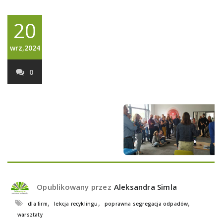
20
wrz,2024
0
Opublikowany przez
Aleksandra Simla
,
,
,
dla firm
lekcja recyklingu
poprawna segregacja odpadów
warsztaty