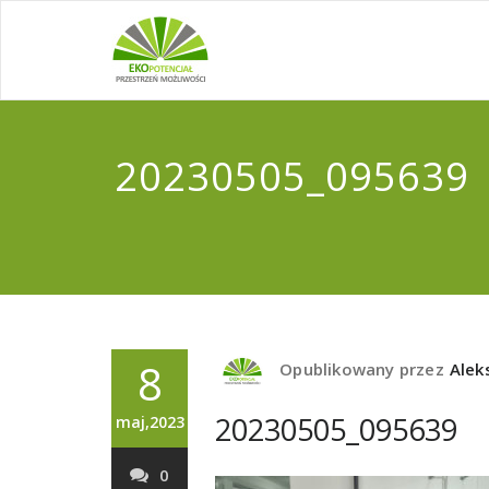
20230505_095639
8
Opublikowany przez
Alek
20230505_095639
maj,2023
0