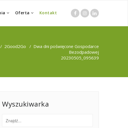
nia
Oferta
Kontakt
/
2Good2Go
/
Dwa dni poświęcone Gospodarce
Bezodpadowej
20230505_095639
Wyszukiwarka