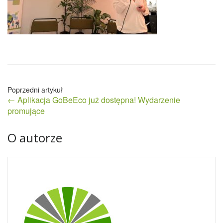
Nawigacja
← Aplikacja GoBeEco już dostępna! Wydarzenie
wpisu
promujące
O autorze