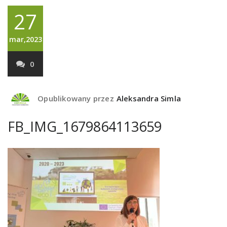
27
mar,2023
0
Opublikowany przez
Aleksandra Simla
FB_IMG_1679864113659