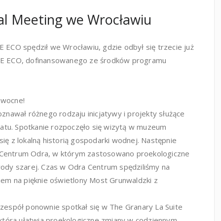
al Meeting we Wrocławiu
E ECO spędził we Wrocławiu, gdzie odbył się trzecie już
 BE ECO, dofinansowanego ze środków programu
owocne!
awał różnego rodzaju inicjatywy i projekty służące
limatu. Spotkanie rozpoczęło się wizytą w muzeum
ię z lokalną historią gospodarki wodnej. Następnie
 Centrum Odra, w którym zastosowano proekologiczne
wody szarej. Czas w Odra Centrum spędziliśmy na
kiem na pięknie oświetlony Most Grunwaldzki z
 zespół ponownie spotkał się w The Granary La Suite
, która ułatwia proekologiczne zmiany w codziennym