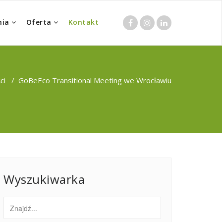
nia
Oferta
Kontakt
ci
/
GoBeEco Transitional Meeting we Wrocławiu
Wyszukiwarka