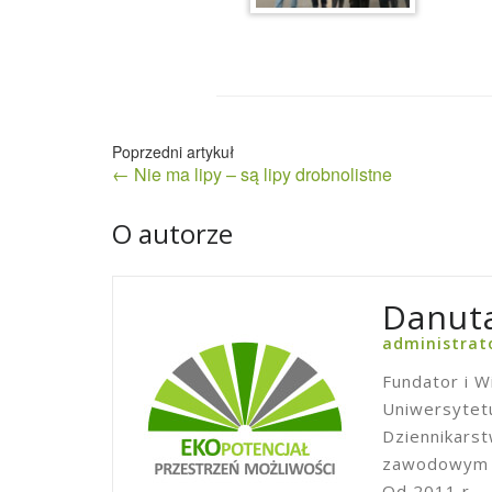
Nawigacja
← Nie ma lipy – są lipy drobnolistne
wpisu
O autorze
Danuta
administrat
Fundator i W
Uniwersytetu
Dziennikars
zawodowym w
Od 2011 r. –