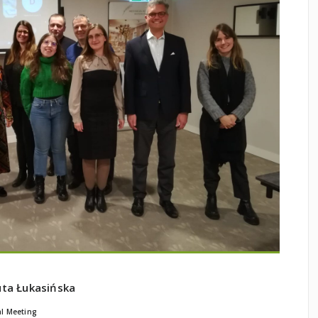
ta Łukasińska
al Meeting