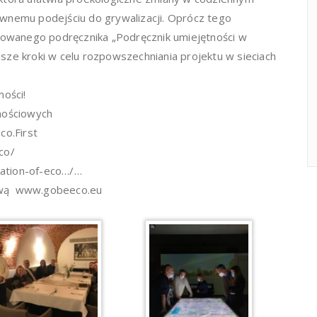
tywnemu podejściu do grywalizacji. Oprócz tego
owanego podręcznika „Podręcznik umiejętności w
lsze kroki w celu rozpowszechniania projektu w sieciach
ości!
nościowych
o.First
co/
cation-of-eco…/…
tową www.gobeeco.eu