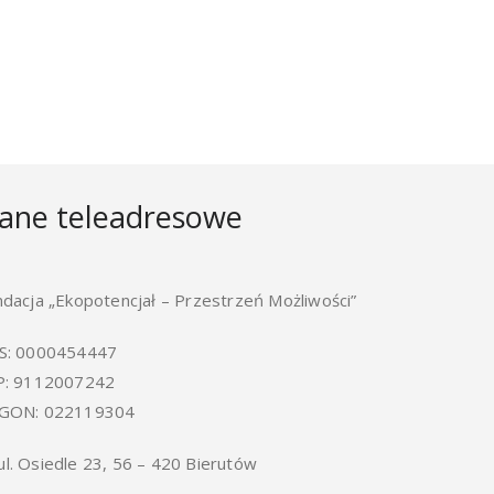
ane teleadresowe
ndacja „Ekopotencjał – Przestrzeń Możliwości”
S: 0000454447
P: 9112007242
GON: 022119304
ul. Osiedle 23, 56 – 420 Bierutów