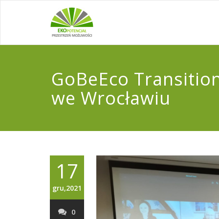
GoBeEco Transitio
we Wrocławiu
17
gru,2021
0