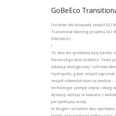
GoBeEco Transition
Ostatnie dni listopada zespół GO B
Transitional Meeting projektu GO
ERASMUS+.
!
Te dwa dni spotkania były bardzo 
Pierwszego dnia GoBeEco Team pozn
edukacji ekologicznej i ochronie k
Hydropolis, gdzie zespół zapoznał s
zespół odwiedził dom na wodzie –
technologie: pompę ciepła i obieg 
dyskusji siedząc w kawiarni z wido
perspektywy wody.
W drugim i ostatnim dniu spotkania
Hotel i pracował nad aplikacją IO1