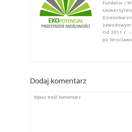
Fundator i W
Uniwersytetu
Dziennikars
zawodowym w
Od 2011 r. –
po Wrocławi
Dodaj komentarz