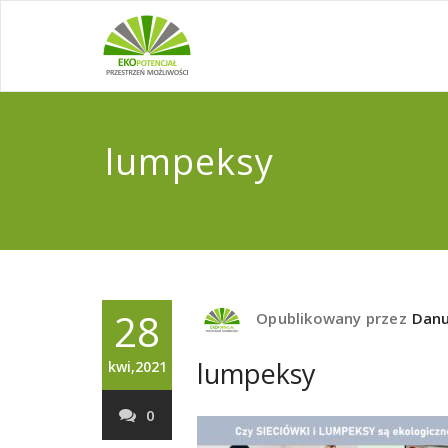
lumpeksy
28
Opublikowany przez
Danu
lumpeksy
kwi,2021
0