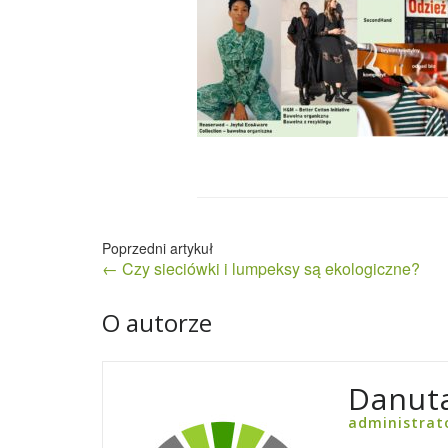
Nawigacja
← Czy sieciówki i lumpeksy są ekologiczne?
wpisu
O autorze
Danuta
administrat