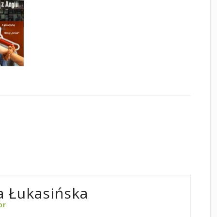
 Łukasińska
or