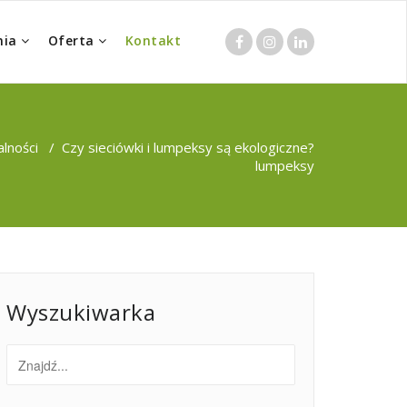
nia
Oferta
Kontakt
alności
/
Czy sieciówki i lumpeksy są ekologiczne?
lumpeksy
Wyszukiwarka