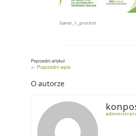
baner_1_procent
Nawigacja
← Poprzedni wpis
wpisu
O autorze
konpo
administrat