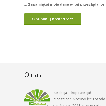
Zapamiętaj moje dane w tej przeglądarce 
O nas
Fundacja “Ekopotencjał –
Przestrzeń Możliwości” została
założona w 2013 roku w celu