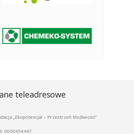
ane teleadresowe
ndacja „Ekopotencjał – Przestrzeń Możliwości”
S: 0000454447