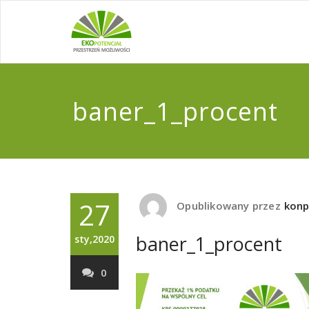
baner_1_procent
27
Opublikowany przez
kon
baner_1_procent
sty,2020
0