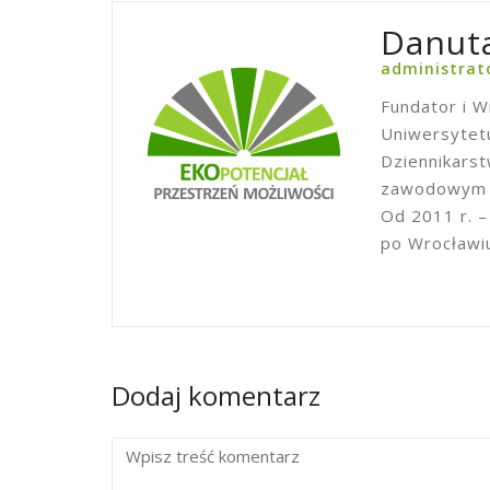
Danuta
administrat
Fundator i W
Uniwersytetu
Dziennikars
zawodowym w
Od 2011 r. –
po Wrocławi
Dodaj komentarz