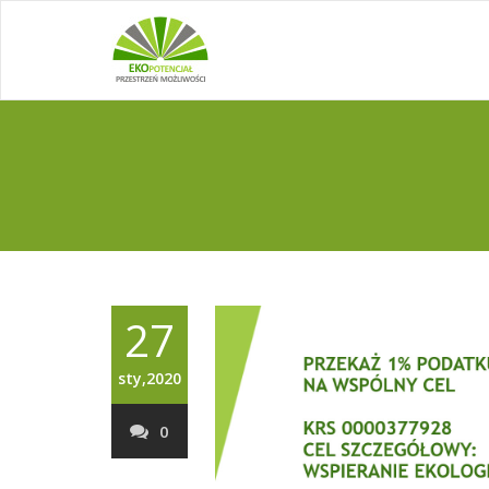
27
sty,2020
0