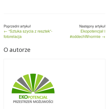
Nawigacja
← “Sztuka szycia z resztek”-
Ekopotencjał i
wpisu
fotorelacja
#oddechWnormie →
O autorze