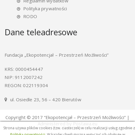
Regulamin wydatków
Polityka prywatności
RODO
Dane teleadresowe
Fundacja „Ekopotencjał – Przestrzeń Możliwości”
KRS: 0000454447
NIP: 9112007242
REGON: 022119304
ul. Osiedle 23, 56 – 420 Bierutów
Copyright © 2017 “Ekopotencjał – Przestrzeń Możliwości” |
Administered by Postawa.eu
Strona używa plików cookies (tzw. ciasteczek) w celu realizacji usług zgodnie z
Polityką prywatności
. W każdej chwili można wyłączyć ich obsługę w