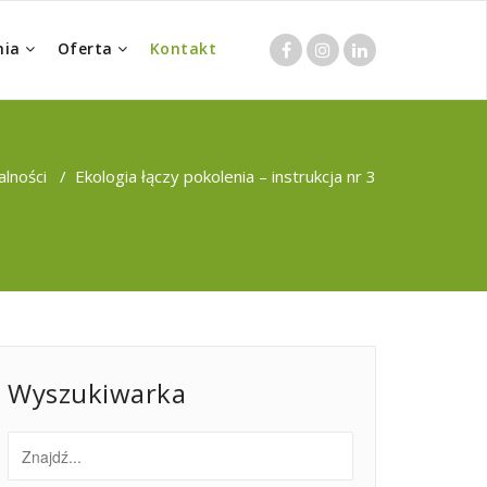
nia
Oferta
Kontakt
alności
/
Ekologia łączy pokolenia – instrukcja nr 3
Wyszukiwarka