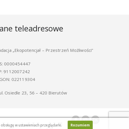
ane teleadresowe
ndacja „Ekopotencjał – Przestrzeń Możliwości”
S: 0000454447
P: 9112007242
GON: 022119304
ul. Osiedle 23, 56 – 420 Bierutów
h obsługę w ustawieniach przeglądarki.
Rozumiem