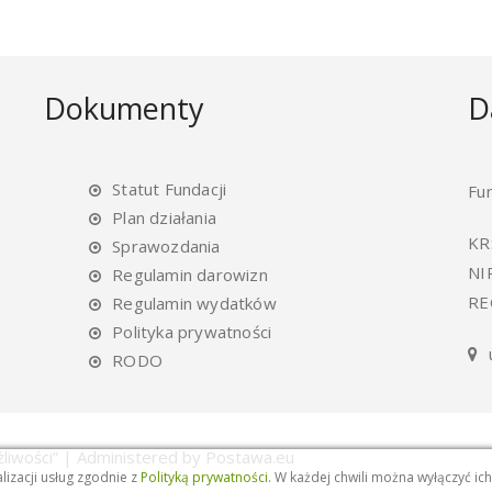
Dokumenty
D
Statut Fundacji
Fu
Plan działania
KR
Sprawozdania
NI
Regulamin darowizn
RE
Regulamin wydatków
Polityka prywatności
RODO
liwości” | Administered by Postawa.eu
lizacji usług zgodnie z
Polityką prywatności
. W każdej chwili można wyłączyć ic