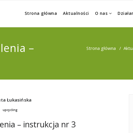
Strona główna
Aktualności
O nas
Działa
lenia –
Strona główna
/
Aktu
ta Łukasińska
,
upcycling
enia – instrukcja nr 3