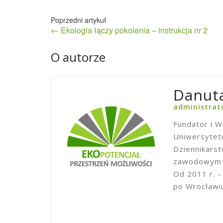
Nawigacja
← Ekologia łączy pokolenia – instrukcja nr 2
wpisu
O autorze
Danuta
administrat
Fundator i W
Uniwersytetu
Dziennikars
zawodowym w
Od 2011 r. –
po Wrocławi