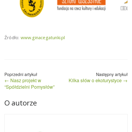
Źródło:
www.ginacegatunki.pl
Nawigacja
← Nasz projekt w
Kilka słów o ekoturystyce →
wpisu
“Spółdzielni Pomysłów”
O autorze