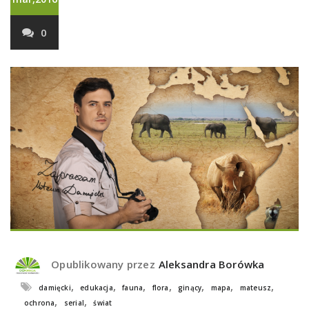
0
Opublikowany przez
Aleksandra Borówka
,
,
,
,
,
,
,
damięcki
edukacja
fauna
flora
ginący
mapa
mateusz
,
,
ochrona
serial
świat