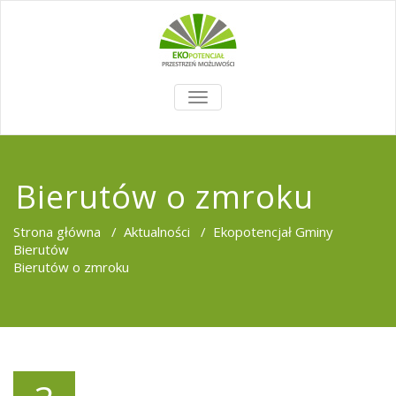
TOGGLE
NAVIGATION
Bierutów o zmroku
Strona główna
/
Aktualności
/
Ekopotencjał Gminy
Bierutów
Bierutów o zmroku