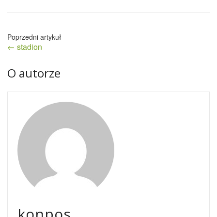
Nawigacja
← stadion
wpisu
O autorze
konpos