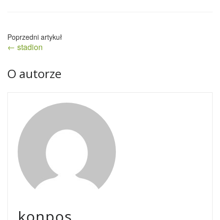
Nawigacja
← stadion
wpisu
O autorze
konpos