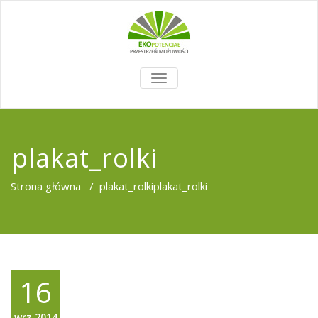
TOGGLE
NAVIGATION
plakat_rolki
Strona główna
/
plakat_rolki
plakat_rolki
16
wrz,2014