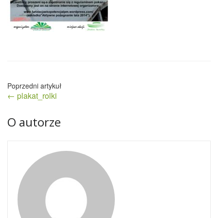
Nawigacja
← plakat_rolki
wpisu
O autorze