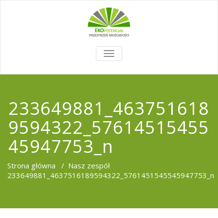
TOGGLE
NAVIGATION
233649881_463751618
9594322_57614515455
45947753_n
Strona główna
/
Nasz zespół
233649881_4637516189594322_5761451545545947753_n