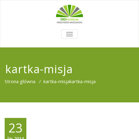
TOGGLE
NAVIGATION
kartka-misja
Strona główna
/
kartka-misja
kartka-misja
23
lip,2014