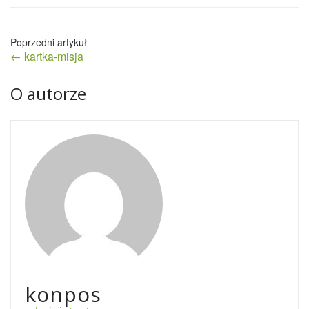
Nawigacja
← kartka-misja
wpisu
O autorze
konpos