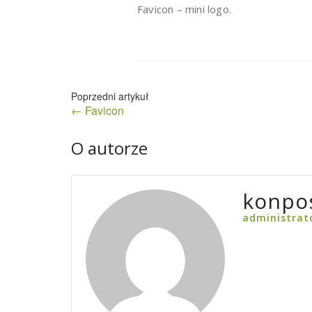
Favicon – mini logo.
Nawigacja
← Favicon
wpisu
O autorze
konpo
administrat