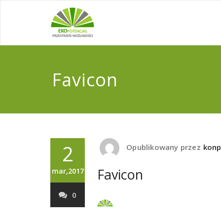
Favicon
2
Opublikowany przez
kon
Favicon
mar,2017
0