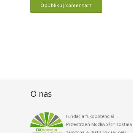
O nas
Fundacja “Ekopotencjał –
Przestrzeń Możliwości” została
założona w 2013 roku w celu