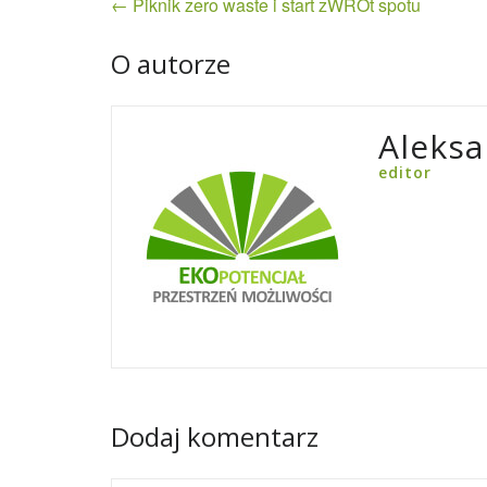
← Piknik zero waste i start zWROt spotu
wpisu
O autorze
Aleksa
editor
Dodaj komentarz