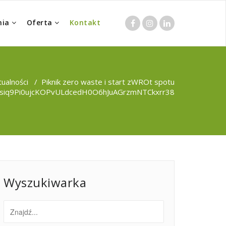
nia
Oferta
Kontakt
tualności
/
Piknik zero waste i start zWROt spotu
8siq9Pi0ujcKOPvULdcedH0O6hJuAGrzmNTCkxrr38
Wyszukiwarka