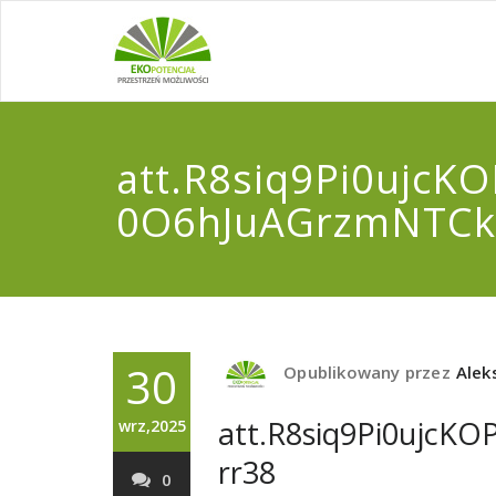
att.R8siq9Pi0ujcK
0O6hJuAGrzmNTCk
30
Opublikowany przez
Alek
att.R8siq9Pi0ujc
wrz,2025
rr38
0