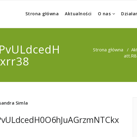
Strona główna
Aktualności
O nas
Działa
OPvULdcedH
Strona główna
/
Ak
att.R
xrr38
sandra Simla
KOPvULdcedH0O6hJuAGrzmNTCkx