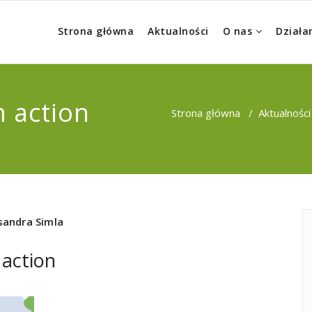
Strona główna
Aktualności
O nas
Działa
n action
Strona główna
/
Aktualności
sandra Simla
 action