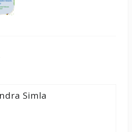
e
ndra Simla