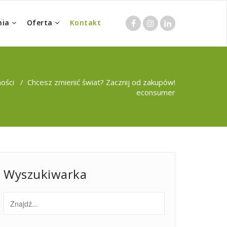
nia
Oferta
Kontakt
ności
/
Chcesz zmienić świat? Zacznij od zakupów!
econsumer
Wyszukiwarka