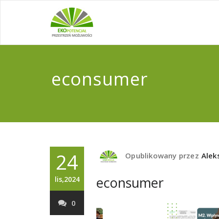
econsumer
24
Opublikowany przez
Alek
econsumer
lis,2024
0