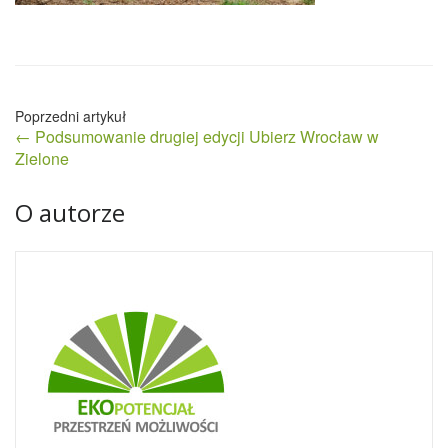
Nawigacja
← Podsumowanie drugiej edycji Ubierz Wrocław w
wpisu
Zielone
O autorze