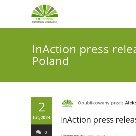
InAction press rele
Poland
2
Opublikowany przez
Alek
InAction press relea
lut,2024
0