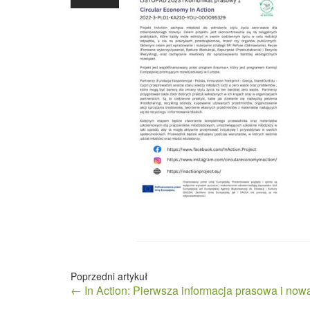
Nawigacja
← In Action: Pierwsza informacja prasowa i now
wpisu