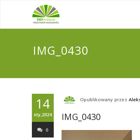
IMG_0430
14
Opublikowany przez
Alek
IMG_0430
sty,2024
0