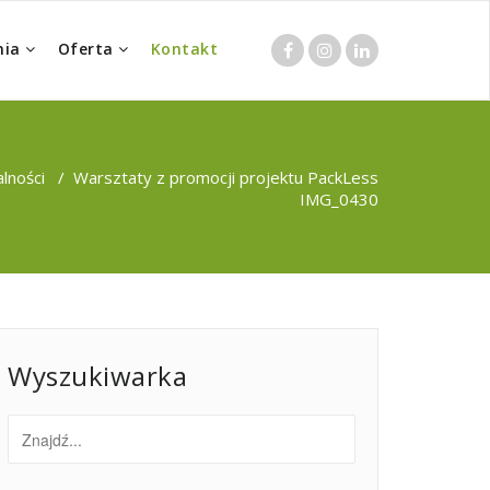
nia
Oferta
Kontakt
alności
/
Warsztaty z promocji projektu PackLess
IMG_0430
Wyszukiwarka