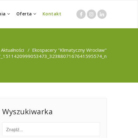
nia
Oferta
Kontakt
/
Aktualności
/
Ekospacery "Klimatyczny Wrocław"
7_1511420999053473_3238807167641595574_n
Wyszukiwarka