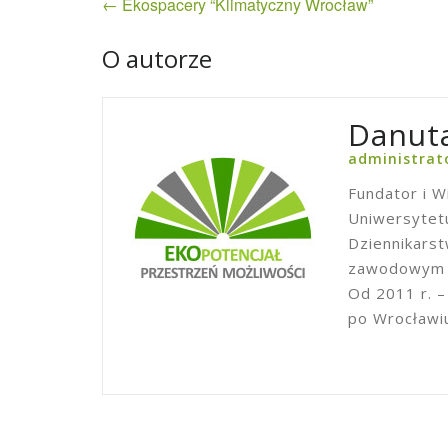
← Ekospacery “Klimatyczny Wrocław”
wpisu
O autorze
Danuta
administrat
Fundator i W
Uniwersytetu
Dziennikars
zawodowym w
Od 2011 r. –
po Wrocławi