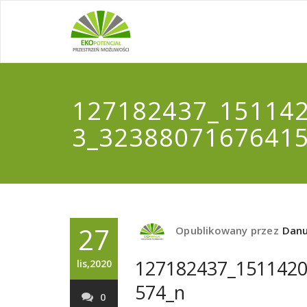
127182437_15114
3_3238807167641
27
Opublikowany przez
Danu
127182437_151142
lis,2020
574_n
0