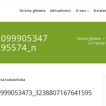
Strona główna
Aktualności
O nas
Działa
2099905347
Strona główna
12718243
595574_n
ta Łukasińska
0999053473_3238807167641595