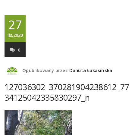
27
lis,2020
0
Opublikowany przez
Danuta Łukasińska
127036302_370281904238612_77
34125042335830297_n