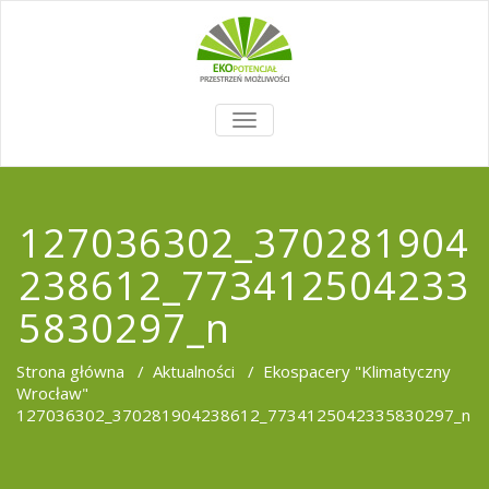
TOGGLE
NAVIGATION
127036302_370281904
238612_773412504233
5830297_n
Strona główna
/
Aktualności
/
Ekospacery "Klimatyczny
Wrocław"
127036302_370281904238612_7734125042335830297_n