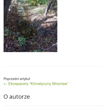
Nawigacja
← Ekospacery “Klimatyczny Wrocław”
wpisu
O autorze