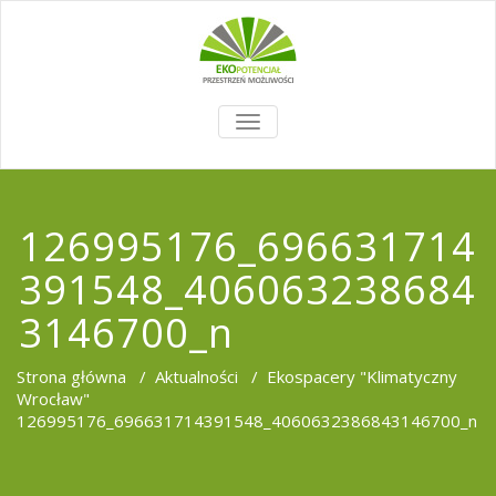
TOGGLE
NAVIGATION
126995176_696631714
391548_406063238684
3146700_n
Strona główna
/
Aktualności
/
Ekospacery "Klimatyczny
Wrocław"
126995176_696631714391548_4060632386843146700_n