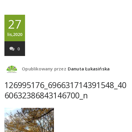
27
lis,2020
0
Opublikowany przez
Danuta Łukasińska
126995176_696631714391548_40
60632386843146700_n