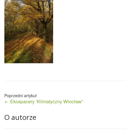
Nawigacja
← Ekospacery “Klimatyczny Wrocław”
wpisu
O autorze