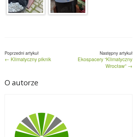
Nawigacja
← Klimatyczny piknik
Ekospacery “Klimatyczny
wpisu
Wrocław” →
O autorze