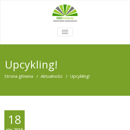
TOGGLE
NAVIGATION
Upcykling!
Strona główna
/
Aktualności
/
Upcykling!
18
sty,2016