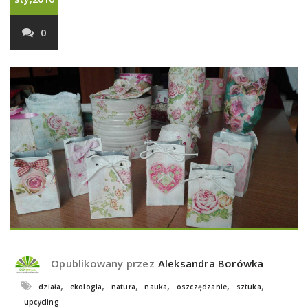
0
Opublikowany przez
Aleksandra Borówka
,
,
,
,
,
,
działa
ekologia
natura
nauka
oszczędzanie
sztuka
upcycling