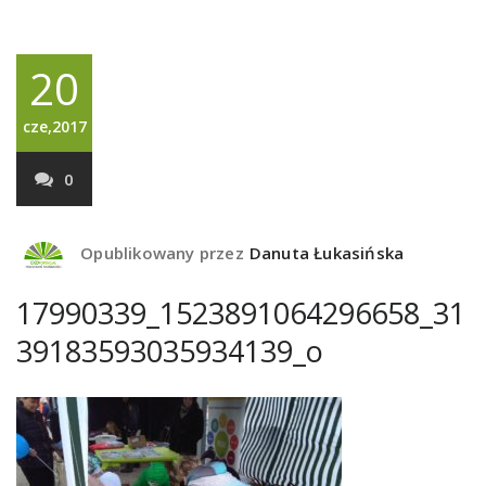
20
cze,2017
0
Opublikowany przez
Danuta Łukasińska
17990339_1523891064296658_31
39183593035934139_o