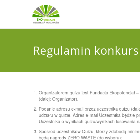
Regulamin konkurs
Organizatorem quizu jest Fundacja Ekopotencjał – P
(dalej: Organizator).
Podanie adresu e-mail przez uczestnika quizu (dale
udziału w quizie. Adres e-mail Uczestnika będzie 
Uczestnika o wynikach quizu/wynikach losowania n
Spośród uczestników Quizu, którzy zdobędą mini
będą nagrody ZERO WASTE (do wyboru):