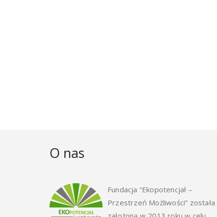
O nas
Fundacja “Ekopotencjał –
Przestrzeń Możliwości” została
założona w 2013 roku w celu