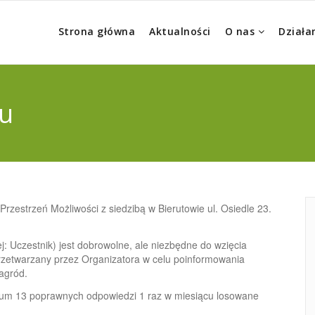
Strona główna
Aktualności
O nas
Działa
u
rzestrzeń Możliwości z siedzibą w Bierutowie ul. Osiedle 23.
j: Uczestnik) jest dobrowolne, ale niezbędne do wzięcia
przetwarzany przez Organizatora w celu poinformowania
agród.
mum 13 poprawnych odpowiedzi 1 raz w miesiącu losowane