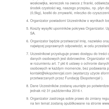
woskowijka, woreczek na owoce z firanki, odświe
środek czystości wg, naszego przepisu, np. płyn do
(0,5kg), kostki do zmywarki, mleczko do czyszczeni
Organizator powiadomi Uczestników o wynikach lo
Koszty wysyłki upominków pokrywa Organizator. Up
SA.
Organizator będzie przetwarzał imię, nazwisko oraz
najwięcej poprawnych odpowiedzi, w celu przesłan
Uczestnikowi przysługuje prawo dostępu do treści
danych osobowych jest dobrowolne. Organizator 
w rozumieniu art. 7 pkt 6 ustawy o ochronie dany
osobowych w każdym momencie, bez podawania pow
kontakt@ekopotencjal.com
(wystarczy użycie sfor
przetwarzanych przez Fundację Ekopotencjał ).
Dane Uczestników zostaną usunięte po potwierdze
jednak niż 31 października 2016 r.
Organizator zastrzega sobie prawo do zmiany regul
na ten temat zostaną opublikowane na stronie
www.