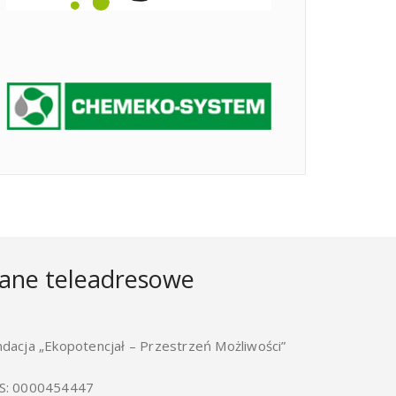
ane teleadresowe
ndacja „Ekopotencjał – Przestrzeń Możliwości”
S: 0000454447