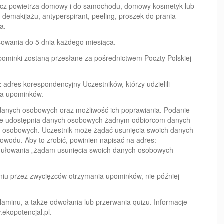
żacz powietrza domowy i do samochodu, domowy kosmetyk lub
 demakijażu, antyperspirant, peeling, proszek do prania
a.
sowania do 5 dnia każdego miesiąca.
ominki zostaną przesłane za pośrednictwem Poczty Polskiej
 adres korespondencyjny Uczestników, którzy udzielili
ia upominków.
 danych osobowych oraz możliwość ich poprawiania. Podanie
nie udostępnia danych osobowych żadnym odbiorcom danych
ch osobowych. Uczestnik może żądać usunięcia swoich danych
odu. Aby to zrobić, powinien napisać na adres:
mułowania „żądam usunięcia swoich danych osobowych
niu przez zwycięzców otrzymania upominków, nie później
aminu, a także odwołania lub przerwania quizu. Informacje
ekopotencjal.pl
.